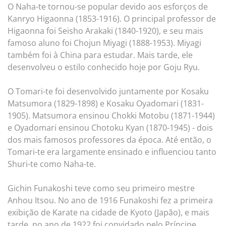
O Naha-te tornou-se popular devido aos esforços de
Kanryo Higaonna (1853-1916). O principal professor de
Higaonna foi Seisho Arakaki (1840-1920), e seu mais
famoso aluno foi Chojun Miyagi (1888-1953). Miyagi
também foi à China para estudar. Mais tarde, ele
desenvolveu o estilo conhecido hoje por Goju Ryu.
O Tomari-te foi desenvolvido juntamente por Kosaku
Matsumora (1829-1898) e Kosaku Oyadomari (1831-
1905). Matsumora ensinou Chokki Motobu (1871-1944)
e Oyadomari ensinou Chotoku Kyan (1870-1945) - dois
dos mais famosos professores da época. Até então, o
Tomari-te era largamente ensinado e influenciou tanto
Shuri-te como Naha-te.
Gichin Funakoshi teve como seu primeiro mestre
Anhou Itsou. No ano de 1916 Funakoshi fez a primeira
exibição de Karate na cidade de Kyoto (Japão), e mais
tarde, no ano de 1922 foi convidado pelo Príncipe