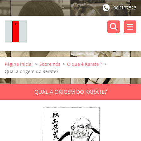
966107823
Página inicial
>
Sobre nós
>
O que é Karate ?
>
Qual a origem do Karate?
QUAL A ORIGEM DO KARATE?