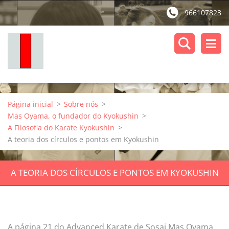
966107823
Página inicial
>
Sobre nós
>
Mas Oyama, o fundador do Kyokushin
>
A Filosofia do Karate Kyokushin
>
A teoria dos círculos e pontos em Kyokushin
A TEORIA DOS CÍRCULOS E PONTOS EM KYOKUSHIN
A página 21 do Advanced Karate de Sosai Mas Oyama