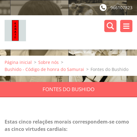
966107823
Página inicial
>
Sobre nós
>
Bushido - Código de honra do Samurai
>
Fontes do Bushido
FONTES DO BUSHIDO
Estas cinco relações morais corresp
ondem-se como
as cinco virtudes cardi
ais: