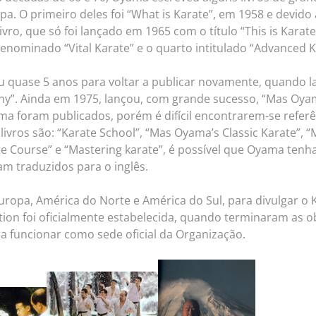
a. O primeiro deles foi “What is Karate”, em 1958 e devido a
vro, que só foi lançado em 1965 com o título “This is Karate”.
enominado “Vital Karate” e o quarto intitulado “Advanced K
ou quase 5 anos para voltar a publicar novamente, quando 
hy”. Ainda em 1975, lançou, com grande sucesso, “Mas Oya
ma foram publicados, porém é difícil encontrarem-se referê
livros são: “Karate School”, “Mas Oyama’s Classic Karate”, 
Course” e “Mastering karate”, é possível que Oyama tenha 
m traduzidos para o inglês.
uropa, América do Norte e América do Sul, para divulgar o 
tion foi oficialmente estabelecida, quando terminaram as 
a funcionar como sede oficial da Organização.