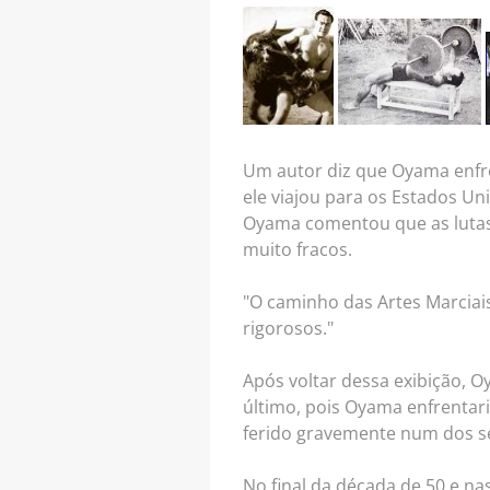
Um autor diz que Oyama enfren
ele viajou para os Estados Un
Oyama comentou que as lutas
muito fracos.
"O caminho das Artes Marciai
rigorosos."
Após voltar dessa exibição, 
último, pois Oyama enfrentari
ferido gravemente num dos se
No final da década de 50 e na