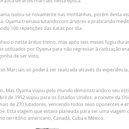
rática de artes marciais nesta época.
ama isolou-se novamente nas montanhas, porém desta vez 
a. Oyama treinava lutando com árvores e praticando medi
ndo 100 repetições das Katas por dia.
-o neste árduo treino, mas após seis meses fugiu durante
os utilizados por Oyama para não regressar à civilização e
gonha de ser visto.
tes Marciais só poderá ser realizada através da experiência
as, Mas Oyama viajou pelo mundo demonstrando o seu estil
bril de 1952 viajou para os Estados Unidos, a convite da Ch
mais de 270 lutadores, vencendo todos seus oponentes e em
e. Esta viagem que estava planeada para ser uma viagem 
o território americano, Canadá, Cuba e México.