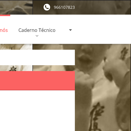
966107823
 nós
Caderno Técnico
N