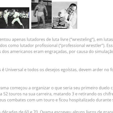
tou apenas lutadores de luta livre (“wresteling”), em luta
idos como lutador profissional (“professional wrestler”). E
 dos americanos eram engraçadas, por causa do simulação
s é Universal e todos os desejos egoístas, devem arder no 
Oyama começou a organizar o que seria seu primeiro duelo
a 52 touros na sua carreira, matando 3 e retirando os chifr
us combates com um touro e ficou hospitalizado durante 
s décadas de 60 e 70, Oyama escreveu alguns livros de gra