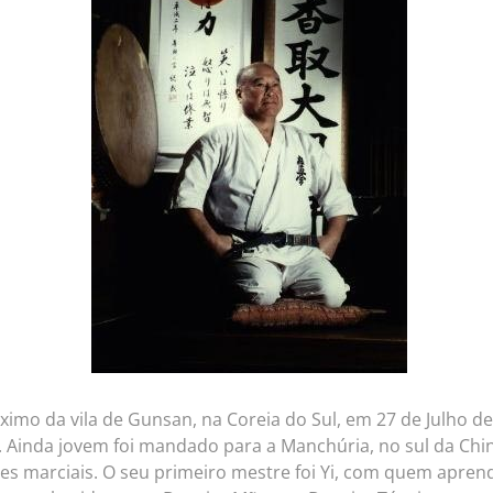
mo da vila de Gunsan, na Coreia do Sul, em 27 de Julho de
. Ainda jovem foi mandado para a Manchúria, no sul da Chin
rtes marciais. O seu primeiro mestre foi Yi, com quem apre