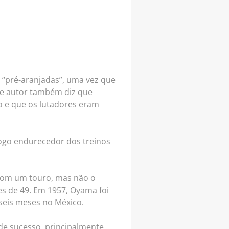
s “pré-aranjadas”, uma vez que
sse autor também diz que
 e que os lutadores eram
fogo endurecedor dos treinos
 com um touro, mas não o
es de 49. Em 1957, Oyama foi
seis meses no México.
nde sucesso, principalmente