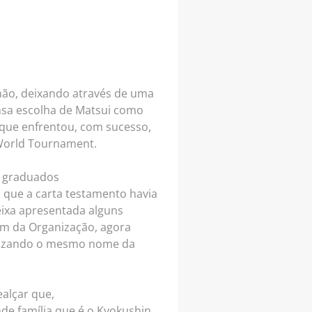
mão, deixando através de uma
ensa escolha de Matsui como
 que enfrentou, com sucesso,
 World Tournament.
s graduados
 que a carta testamento havia
ueixa apresentada alguns
am da Organização, agora
tilizando o mesmo nome da
alçar que,
e família que é o Kyokushin