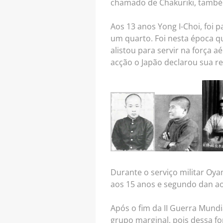
chamado de Chakuriki, també
Aos 13 anos Yong I-Choi, foi 
um quarto. Foi nesta época 
alistou para servir na força 
acção o Japão declarou sua r
Durante o serviço militar Oya
aos 15 anos e segundo dan ao
Após o fim da II Guerra Mund
grupo marginal, pois dessa f