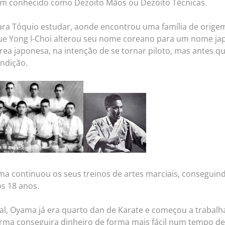
m conhecido como Dezoito Mãos ou Dezoito Técnicas.
para Tóquio estudar, aonde encontrou uma família de origem
que Yong I-Choi alterou seu nome coreano para um nome ja
aérea japonesa, na intenção de se tornar piloto, mas antes 
endição.
ma continuou os seus treinos de artes marciais, conseguin
s 18 anos.
ial, Oyama já era quarto dan de Karate e começou a traba
orma conseguira dinheiro de forma mais fácil num tempo d