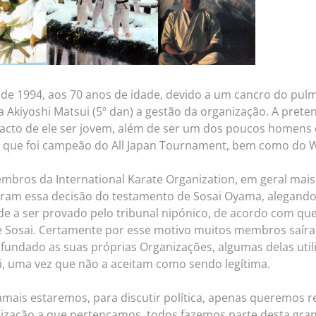
 de 1994, aos 70 anos de idade, devido a um cancro do pul
 Akiyoshi Matsui (5º dan) a gestão da organização. A pret
 facto de ele ser jovem, além de ser um dos poucos homens
 e que foi campeão do All Japan Tournament, bem como do
embros da International Karate Organization, em geral mai
aram essa decisão do testamento de Sosai Oyama, alegando
tarde a ser provado pelo tribunal nipónico, de acordo com q
 de Sosai. Certamente por esse motivo muitos membros saír
e fundado as suas próprias Organizações, algumas delas u
, uma vez que não a aceitam como sendo legítima.
mais estaremos, para discutir política, apenas queremos re
zação a que pertençamos, todos fazemos parte desta grand