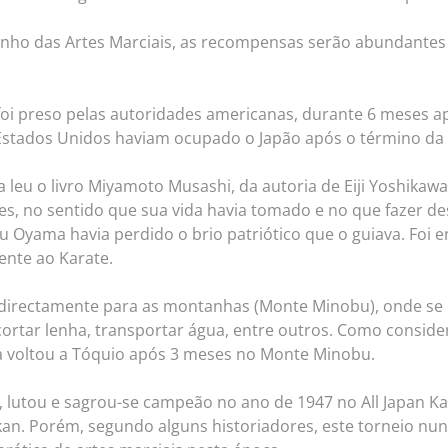
nho das Artes Marciais, as recompensas serão abundante
 preso pelas autoridades americanas, durante 6 meses ap
stados Unidos haviam ocupado o Japão após o término da I
eu o livro Miyamoto Musashi, da autoria de Eiji Yoshikawa
ões, no sentido que sua vida havia tomado e no que fazer d
u Oyama havia perdido o brio patriótico que o guiava. Foi 
ente ao Karate.
 directamente para as montanhas (Monte Minobu), onde se 
ortar lenha, transportar água, entre outros. Como consid
ma voltou a Tóquio após 3 meses no Monte Minobu.
o, lutou e sagrou-se campeão no ano de 1947 no All Japan K
n. Porém, segundo alguns historiadores, este torneio nun