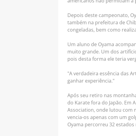
americanos não permitiam a p
Depois deste campeonato, Oy
também na prefeitura de Chib
congeladas, bem como realiza
Um aluno de Oyama acompanhou
muito grande. Um dos artifíci
pois desta forma ele teria ver
"A verdadeira essência das Ar
ganhar experiência."
Após seu retiro nas montanh
do Karate fora do Japão. Em A
Association, onde lutou com 
vencia-os apenas com um golp
Oyama percorreu 32 estados n