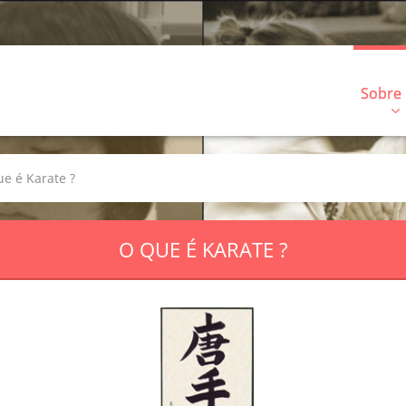
Sobre
e é Karate ?
O QUE É KARATE ?