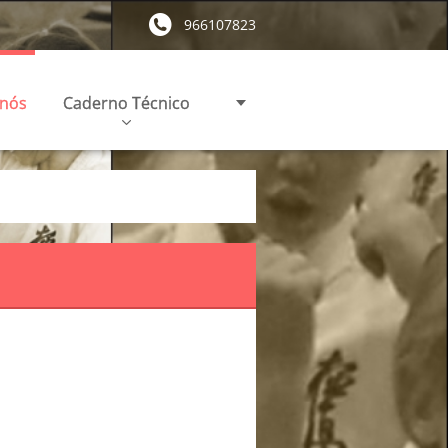
966107823
 nós
Caderno Técnico