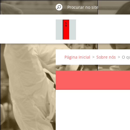
Página inicial
>
Sobre nós
>
O qu