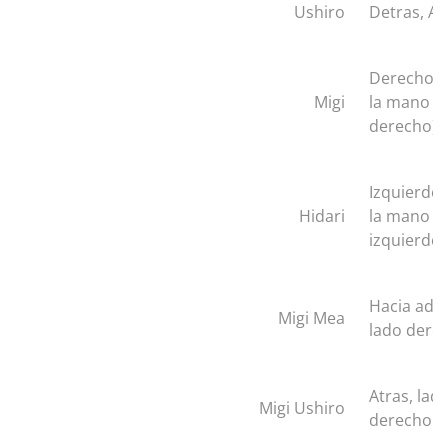
Ushiro
Detras, At
Derecho 
Migi
la mano o 
derecho)
Izquierdo
Hidari
la mano o 
izquierdo)
Hacia ade
Migi Mea
lado dere
Atras, lad
Migi Ushiro
derecho