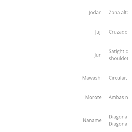
Jodan
Zona alta
Juji
Cruzado
Satight off
Jun
shouldet
Mawashi
Circular, 
Morote
Ambas ma
Diagonal,
Naname
Diagonal