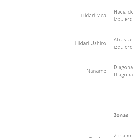
Hacia dela
Hidari Mea
izquierdo
Atras lado
Hidari Ushiro
izquierdo
Diagonal,
Naname
Diagonal
Zonas
Zona medi