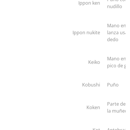
Ippon ken
nudillo
Mano en f
Ippon nukite
lanza usa
dedo
Mano en f
Keiko
pico de ga
Kobushi
Puño
Parte de 
Koken
la muñeca