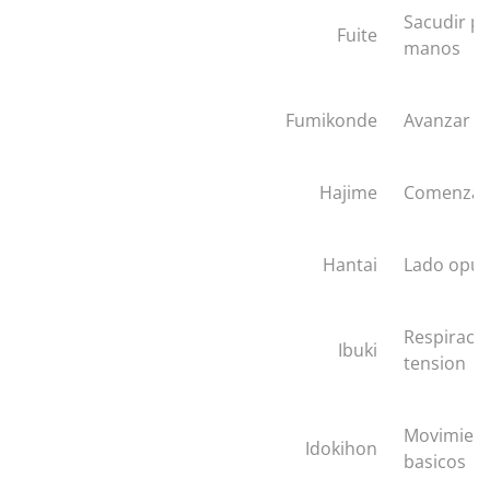
Sacudir pi
Fuite
manos
Fumikonde
Avanzar
Hajime
Comenzar
Hantai
Lado opue
Respiraci
Ibuki
tension
Movimien
Idokihon
basicos