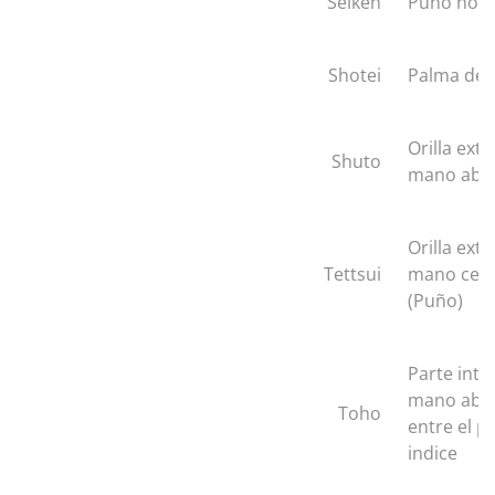
Seiken
Puño nor
Shotei
Palma de 
Orilla exte
Shuto
mano abie
Orilla exte
Tettsui
mano cer
(Puño)
Parte inte
mano abie
Toho
entre el p
indice