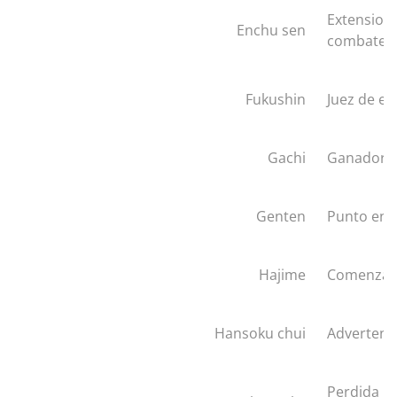
Extension 
Enchu sen
combate
Fukushin
Juez de es
Gachi
Ganador, V
Genten
Punto en 
Hajime
Comenzar
Hansoku chui
Advertenci
Perdida p