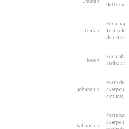
Chudan
del torso
Zona baja,
Gedan
Testiculos
de estos
Zona alta,
Jodan
arriba de 
Parte de a
Johanshin
cuerpo (so
cintura)
Parte baja
cuerpo (de
Kahanshin