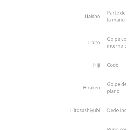
Parte de a
Haisho
la mano
Golpe con 
Haito
interno d
Hiji
Codo
Golpe de 
Hiraken
plano
Hitosashiyubi
Dedo indi
Puño con 