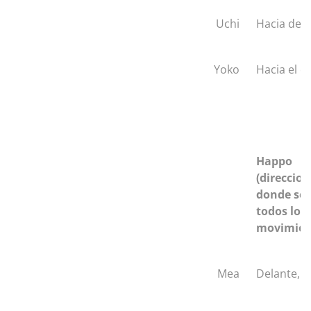
Uchi
Hacia den
Yoko
Hacia el c
Happo
(direccio
donde se
todos los
movimien
Mea
Delante, F