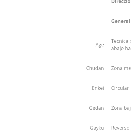
Direccion
General
Tecnica qu
Age
abajo haci
Chudan
Zona med
Enkei
Circular
Gedan
Zona baja
Gayku
Reverso