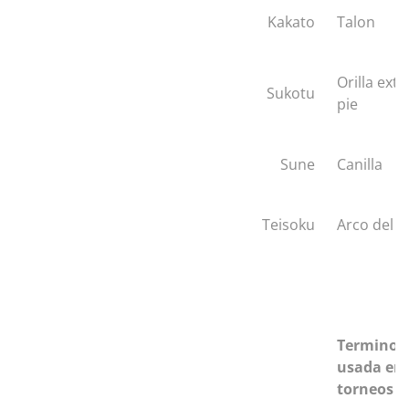
Kakato
Talon
Orilla exte
Sukotu
pie
Sune
Canilla
Teisoku
Arco del p
Terminol
usada en 
torneos