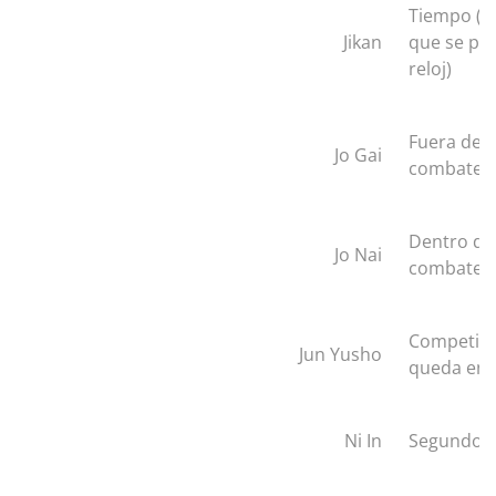
Tiempo (O
Jikan
que se par
reloj)
Fuera del 
Jo Gai
combate
Dentro del
Jo Nai
combate
Competid
Jun Yusho
queda en 2
Ni In
Segundo l