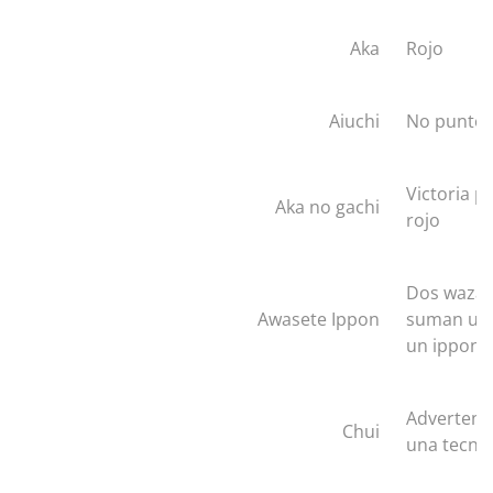
Aka
Rojo
Aiuchi
No punto
Victoria p
Aka no gachi
rojo
Dos waza 
Awasete Ippon
suman un 
un ippon)
Advertenc
Chui
una tecnic