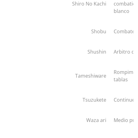
Shiro No Kachi
combatien
blanco
Shobu
Combate
Shushin
Arbitro de
Rompimie
Tameshiware
tablas
Tsuzukete
Continue
Waza ari
Medio pu