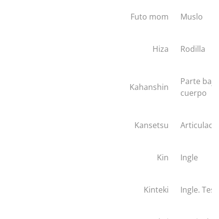
Futo mom
Muslo
Hiza
Rodilla
Parte baja
Kahanshin
cuerpo
Kansetsu
Articulaci
Kin
Ingle
Kinteki
Ingle. Test