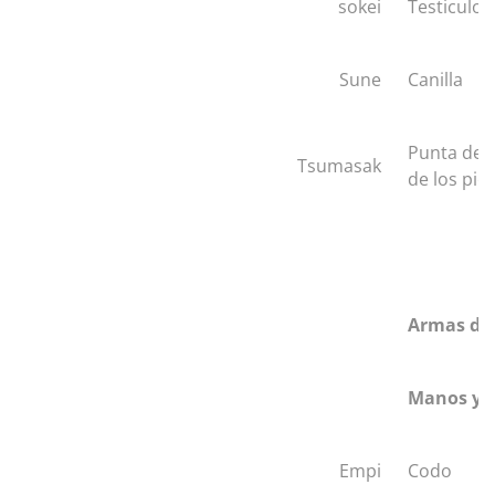
sokei
Testiculos
Sune
Canilla
Punta de 
Tsumasak
de los pie
Armas de
Manos y 
Empi
Codo