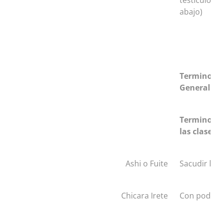
testiculos
abajo)
Terminolo
General
Terminolo
las clases
Ashi o Fuite
Sacudir lo
Chicara Irete
Con pode