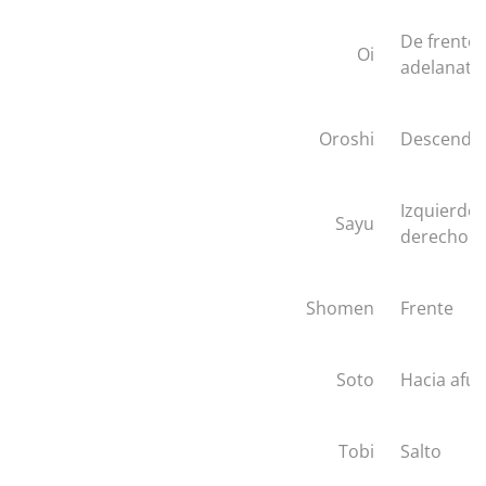
De frente,
Oi
adelanate
Oroshi
Descendi
Izquierdo 
Sayu
derecho
Shomen
Frente
Soto
Hacia afu
Tobi
Salto