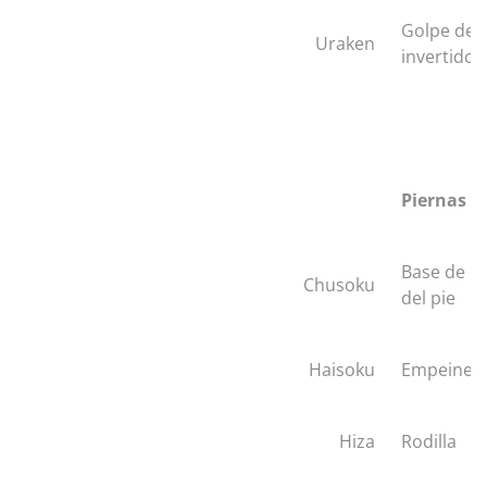
Golpe de 
Uraken
invertido
Piernas y 
Base de l
Chusoku
del pie
Haisoku
Empeine d
Hiza
Rodilla