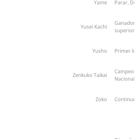
Yame
Parar, De
Ganador 
Yusei Kachi
superiori
Yusho
Primer lu
Campeona
Zenkuko Taikai
Nacional
Zoko
Continue 