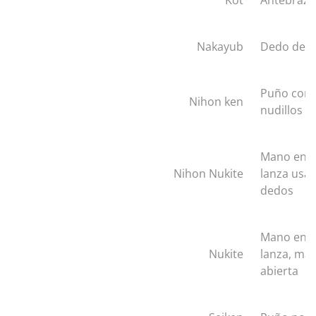
Kot
Antebrazo
Nakayub
Dedo del 
Puño con 
Nihon ken
nudillos
Mano en f
Nihon Nukite
lanza usa
dedos
Mano en f
Nukite
lanza, ma
abierta