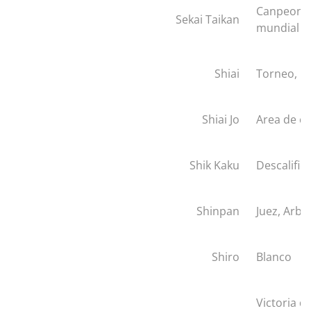
Canpeona
Sekai Taikan
mundial
Shiai
Torneo, 
Shiai Jo
Area de c
Shik Kaku
Descalific
Shinpan
Juez, Arbit
Shiro
Blanco
Victoria de