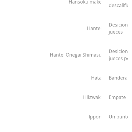
Hansoku make
descalific
Desicion d
Hantei
jueces
Desicion d
Hantei Onegai Shimasu
jueces por
Hata
Bandera
Hiktwaki
Empate
Ippon
Un punto